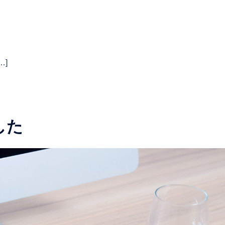
！
…]
した