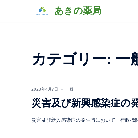
コ
あきの薬局
ン
テ
ン
ツ
へ
ス
カテゴリー:
一
キ
ッ
プ
2023年4月7日
一般
災害及び新興感染症の
災害及び新興感染症の発生時において、行政機関 